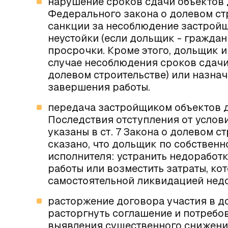
нарушение сроков сдачи объектов до
Федерального закона о долевом ст
санкции за несоблюдение застройщ
неустойки (если дольщик - граждан
просрочки. Кроме этого, дольщик и
случае несоблюдения сроков сдачи 
долевом строительстве
) или назна
завершения работы.
передача застройщиком объектов д
Последствия отступления от услов
указаны в ст. 7
Закона о долевом ст
сказано, что дольщик по собствен
исполнителя: устранить недоработк
работы или возместить затраты, ко
самостоятельной ликвидацией недо
расторжение договора участия в д
расторгнуть соглашение и потребо
выявления существенного снижения