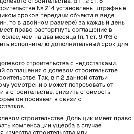
левого строительства. В п. 2 ст. 6
роительстве № 214
установлены штрафные
иком сроков передачи объекта в виде
ин, то в двойном размере) за каждый день
меет право расторгнуть соглашение в
более, чем на два месяца (
п. 1 ст. 9 ФЗ о
чить исполнителю дополнительный срок для
олевого строительства с недостатками.
ий соглашения о долевом строительстве
роительстве
. Так, в п.2 данной статьи
ному усмотрению может потребовать от
и в строительстве, снизить стоимость
торые он произвел в связи с
статков.
олевом строительстве. Дольщик имеет право
вать компенсации ущерба в случае
 качества строительства или