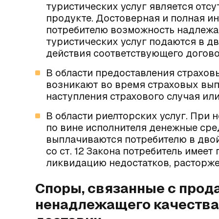
туристических услуг является отс
продукте. Достоверная и полная 
потребителю возможность надлежащ
туристических услуг подаются в д
действия соответствующего догово
В области предоставления страхов
возникают во время страховых вып
наступления страхового случая ил
В области риелторских услуг.
При н
по вине исполнителя денежные сред
выплачиваются потребителю в двой
со
ст. 12 Закона
потребитель имеет 
ликвидацию недостатков, расторже
Споры, связанные с прод
ненадлежащего качества 