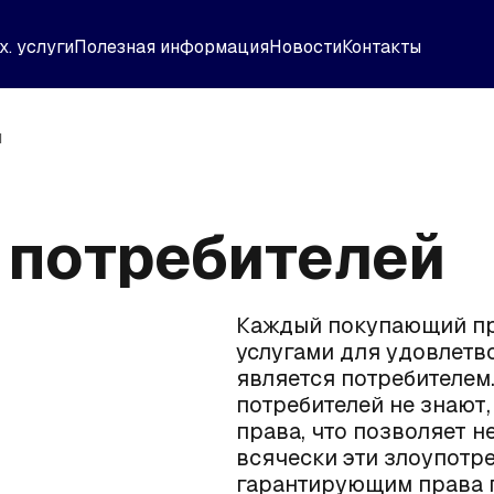
х. услуги
Полезная информация
Новости
Контакты
й
 потребителей
Каждый покупающий п
услугами для удовлетв
является потребителем
потребителей не знают, 
права, что позволяет 
всячески эти злоупотре
гарантирующим права п