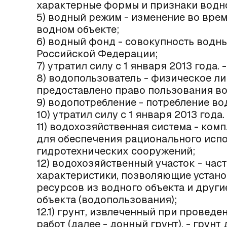
характерные формы и признаки водн
5) водный режим - изменение во врем
водном объекте;
6) водный фонд - совокупность водн
Российской Федерации;
7) утратил силу с 1 января 2013 года. 
8) водопользователь - физическое л
предоставлено право пользования в
9) водопотребление - потребление во
10) утратил силу с 1 января 2013 года.
11) водохозяйственная система - ко
для обеспечения рационального исп
гидротехнических сооружений;
12) водохозяйственный участок - час
характеристики, позволяющие устано
ресурсов из водного объекта и друг
объекта (водопользования);
12.1) грунт, извлеченный при провед
работ (далее - донный грунт), - грун