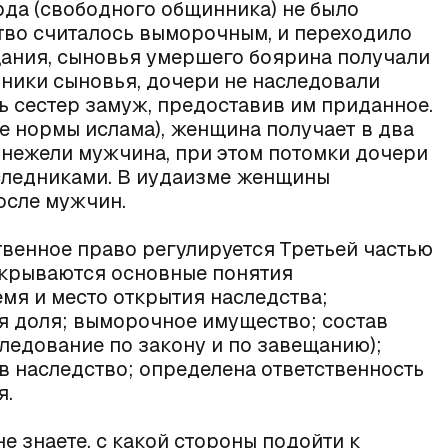
рда (свободного общинника) не было
ство считалось выморочным, и переходило
ещания, сыновья умершего боярина получали
дники сыновья, дочери не наследовали
ь сестер замуж, предоставив им приданное.
е нормы ислама), женщина получает в два
нежели мужчина, при этом потомки дочери
аследниками. В иудаизме женщины
осле мужчин.
твенное право регулируется Третьей частью
скрываются основные понятия
емя и место открытия наследства;
я доля; выморочное имущество; состав
ледование по закону и по завещанию);
в наследство; определена ответственность
я.
е знаете, с какой стороны подойти к