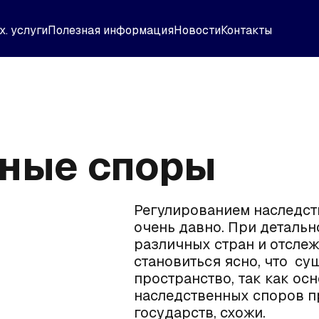
х. услуги
Полезная информация
Новости
Контакты
ные споры
Регулированием наследст
очень давно. При деталь
различных стран и отсле
становиться ясно, что с
пространство, так как о
наследственных споров п
государств, схожи.