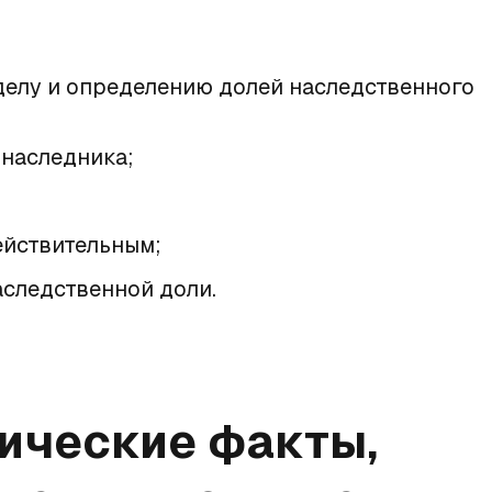
делу и определению долей наследственного
 наследника;
ействительным;
аследственной доли.
ические факты,