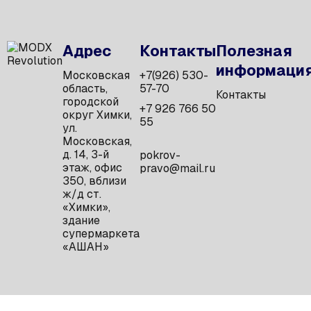
Адрес
Контакты
Полезная
информаци
Московская
+7(926) 530-
область,
57-70
Контакты
городской
+7 926 766 50
округ Химки,
55
ул.
Московская,
д. 14, 3-й
pokrov-
этаж, офис
pravo@mail.ru
350, вблизи
ж/д ст.
«Химки»,
здание
супермаркета
«АШАН»