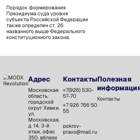
Порядок формирования
Президиума суда уровня
субъекта Российской Федерации
также определен ст. 26
названного выше Федерального
конституционного закона.
Адрес
Контакты
Полезная
информаци
Московская
+7(926) 530-
область,
57-70
Контакты
городской
+7 926 766 50
округ Химки,
55
ул.
Московская,
д. 14, 3-й
pokrov-
этаж, офис
pravo@mail.ru
350, вблизи