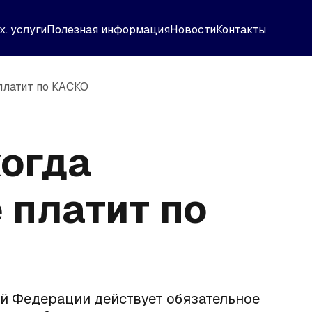
х. услуги
Полезная информация
Новости
Контакты
платит по КАСКО
когда
 платит по
ой Федерации действует обязательное