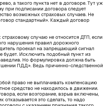
ево, а такого пункта нет в договоре. Тут уж
му при подписании договора следует
ество возможных страховых случаев. Не
договор стандартный». Каждый договор
к страховому случаю не относится ДТП, если
ного нарушения правил дорожного
водитель проехал на запрещающий сигнал
е будет. Исключить подобный пункт из
праведлив. Но формулировка должна быть
арушении ПДД». Ведь причинно-следственной
собой право не выплачивать компенсацию
тное средство не находилось в движении.
говора, если возгорание, взрыв включены,
к отказывается это сделать, то надо
договору с указанием признания такого