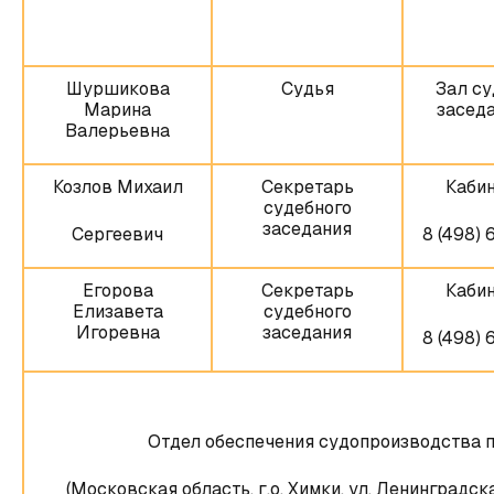
Шуршикова
Судья
Зал су
Марина
заседа
Валерьевна
Козлов Михаил
Секретарь
Кабин
судебного
заседания
Сергеевич
8 (498) 
Егорова
Секретарь
Кабин
Елизавета
судебного
Игоревна
заседания
8 (498) 
Отдел обеспечения судопроизводства 
(Московская область, г.о. Химки, ул. Ленинградская