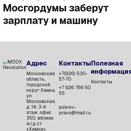
Мосгордумы заберут
зарплату и машину
Адрес
Контакты
Полезная
информаци
Московская
+7(926) 530-
область,
57-70
Контакты
городской
+7 926 766 50
округ Химки,
55
ул.
Московская,
д. 14, 3-й
pokrov-
этаж, офис
pravo@mail.ru
350, вблизи
ж/д ст.
«Химки»,