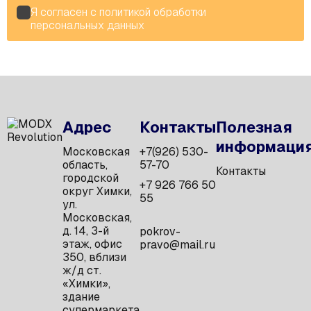
Я согласен с
политикой обработки
персональных данных
Адрес
Контакты
Полезная
информаци
Московская
+7(926) 530-
область,
57-70
Контакты
городской
+7 926 766 50
округ Химки,
55
ул.
Московская,
д. 14, 3-й
pokrov-
этаж, офис
pravo@mail.ru
350, вблизи
ж/д ст.
«Химки»,
здание
супермаркета