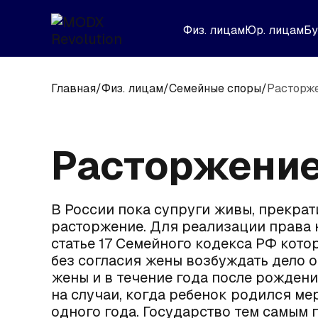
Физ. лицам
Юр. лицам
Бу
Главная
/
Физ. лицам
/
Семейные споры
/
Расторже
Расторжение
В России пока супруги живы, прекрат
расторжение. Для реализации права 
статье 17 Семейного кодекса РФ кото
без согласия жены возбуждать дело 
жены и в течение года после рождени
на случаи, когда ребенок родился м
одного года. Государство тем самым п