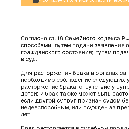
Я согласен с
политикой обработки персон
Согласно ст. 18 Семейного кодекса Р
способами: путем подачи заявления о
гражданского состояния; путем пода
в суд.
Для расторжения брака в органах за
необходимо соблюдение следующих ус
расторжение брака; отсутствие у су
детей; и брак также может быть раст
если другой супруг признан судом б
недееспособным, или осужден за пре
лет.
Брак расторгается в судебном поряд