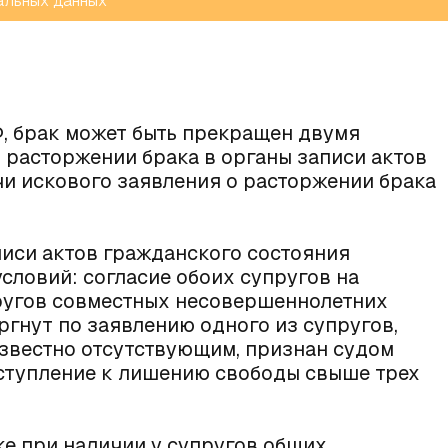
альных данных
Ф, брак может быть прекращен двумя
 расторжении брака в органы записи актов
чи искового заявления о расторжении брака
писи актов гражданского состояния
ловий: согласие обоих супругов на
пругов совместных несовершеннолетних
оргнут по заявлению одного из супругов,
езвестно отсутствующим, признан судом
ступление к лишению свободы свыше трех
ке при наличии у супругов общих