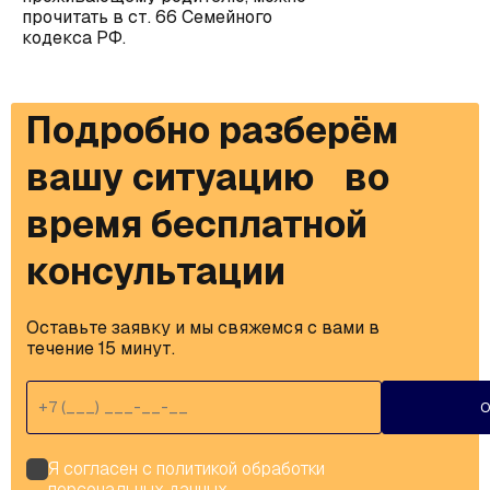
прочитать в ст. 66 Семейного
кодекса РФ.
Подробно разберём
вашу ситуацию во
время бесплатной
консультации
Оставьте заявку и мы свяжемся с вами в 
течение 15 минут.
О
Я согласен с
политикой обработки
персональных данных