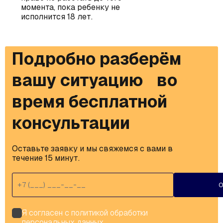
момента, пока ребенку не
исполнится 18 лет.
Подробно разберём
вашу ситуацию во
время бесплатной
консультации
Оставьте заявку и мы свяжемся с вами в 
течение 15 минут.
О
Я согласен с
политикой обработки
персональных данных