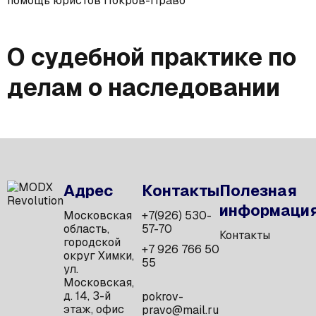
помощь юристов Покров-Право
О судебной практике по
делам о наследовании
Адрес
Контакты
Полезная
информаци
Московская
+7(926) 530-
область,
57-70
Контакты
городской
+7 926 766 50
округ Химки,
55
ул.
Московская,
д. 14, 3-й
pokrov-
этаж, офис
pravo@mail.ru