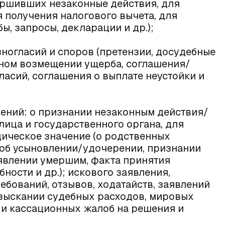
ршивших незаконные действия, для
 получения налогового вычета, для
ы, запросы, декларации и др.);
ногласий и споров (претензии, досудебные
ьном возмещении ущерба, соглашения/
асий, соглашения о выплате неустойки и
влений: о признании незаконным действия/
лица и государственного органа, для
ическое значение (о родственных
 об усыновлении/удочерении, признании
явлении умершим, факта принятия
ности и др.); искового заявления,
бований, отзывов, ходатайств, заявлений
 взыскании судебных расходов, мировых
 и кассационных жалоб на решения и