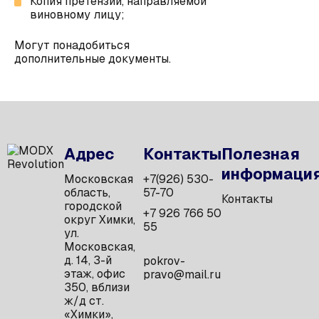
Копия претензии, направляемой
виновному лицу;
Могут понадобиться
дополнительные документы.
Адрес
Контакты
Полезная
информаци
Московская
+7(926) 530-
область,
57-70
Контакты
городской
+7 926 766 50
округ Химки,
55
ул.
Московская,
д. 14, 3-й
pokrov-
этаж, офис
pravo@mail.ru
350, вблизи
ж/д ст.
«Химки»,