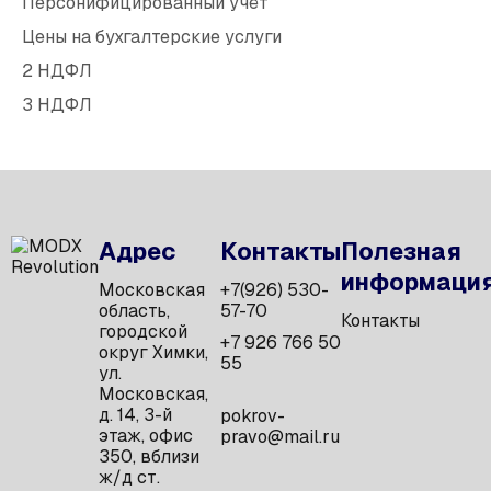
Персонифицированный учёт
Цены на бухгалтерские услуги
2 НДФЛ
3 НДФЛ
Адрес
Контакты
Полезная
информаци
Московская
+7(926) 530-
область,
57-70
Контакты
городской
+7 926 766 50
округ Химки,
55
ул.
Московская,
д. 14, 3-й
pokrov-
этаж, офис
pravo@mail.ru
350, вблизи
ж/д ст.