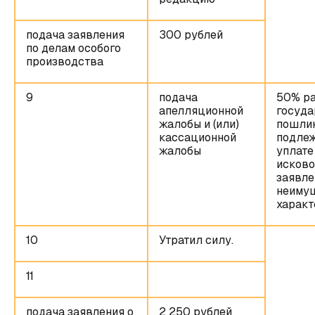
подача заявления
300 рублей
по делам особого
производства
9
подача
50% р
апелляционной
госуда
жалобы и (или)
пошли
кассационной
подле
жалобы
уплате
исково
заявле
неиму
характ
10
Утратил силу.
11
подача заявления о
2 250 рублей