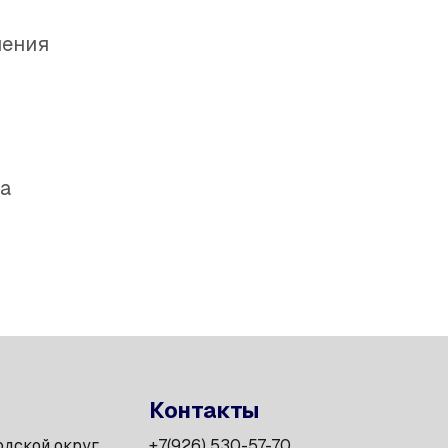
чения
а
Контакты
одской округ
+7(926) 530-57-70