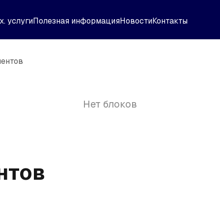
х. услуги
Полезная информация
Новости
Контакты
ментов
Нет блоков
нтов