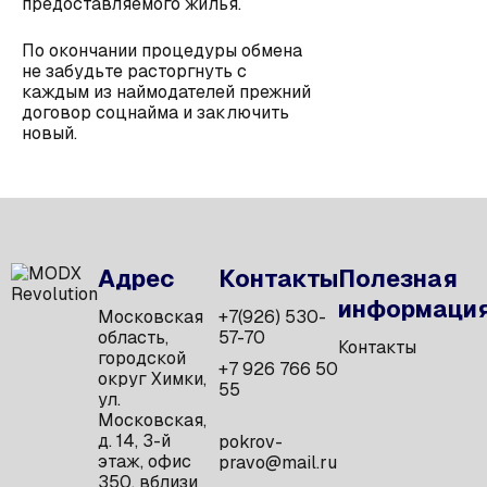
предоставляемого жилья.
По окончании процедуры обмена
не забудьте расторгнуть с
каждым из наймодателей прежний
договор соцнайма и заключить
новый.
Адрес
Контакты
Полезная
информаци
Московская
+7(926) 530-
область,
57-70
Контакты
городской
+7 926 766 50
округ Химки,
55
ул.
Московская,
д. 14, 3-й
pokrov-
этаж, офис
pravo@mail.ru
350, вблизи