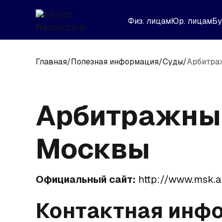
Физ. лицам
Юр. лицам
Бу
Главная
/
Полезная информация
/
Суды
/
Арбитра
Арбитражный
Москвы
Официальный сайт:
http://www.msk.ar
Контактная инф