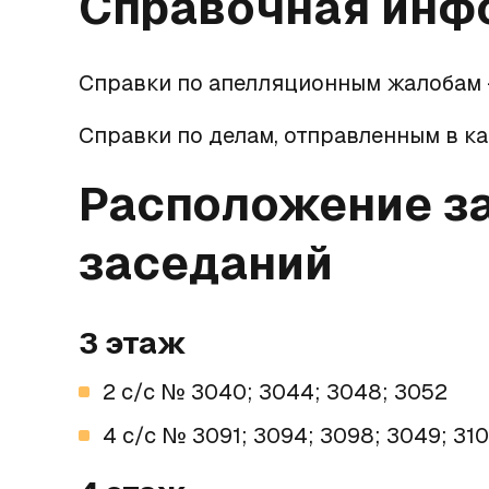
Справочная инф
Справки по апелляционным жалобам 
Справки по делам, отправленным в к
Расположение з
заседаний
3 этаж
2 c/c № 3040; 3044; 3048; 3052
4 c/c № 3091; 3094; 3098; 3049; 31