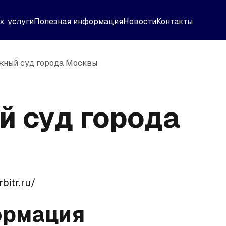
х. услуги
Полезная информация
Новости
Контакты
жный суд города Москвы
 суд города
bitr.ru/
ормация