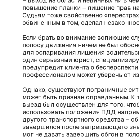
– выход из области невинных ни в чем
повышение планки – лишение прав на
Судьям тоже свойственно «перестрах
обвиненным в том, сделал незаконно
Если брать во внимание вопиющие сл
полосу движения ничем не был обосно
для оспаривания лишения водительски
один серьезный юрист, специализиру
предупредит клиента о бесперспектив
профессионалом
может уберечь от из
Однако, существуют пограничные сит
может быть признан оправданным. К т
выезд был осуществлен для того, что
использовать положения ПДД напряму
другого транспортного средства – обг
завершился после запрещающего знак
мог не давать завершить обгон в пол