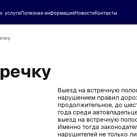
х. услуги
Полезная информация
Новости
Контакты
ечку
тречку
Выезд на встречную поло
нарушением правил дорож
продолжительное, до шест
года среди автовладельце
выезд на встречную поло
Именно тогда законодате
нарушителей не только ли