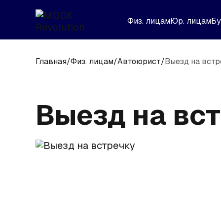
Физ. лицам
Юр. лицам
Бу
Главная
/
Физ. лицам
/
Автоюрист
/
Выезд на встр
Выезд на вс