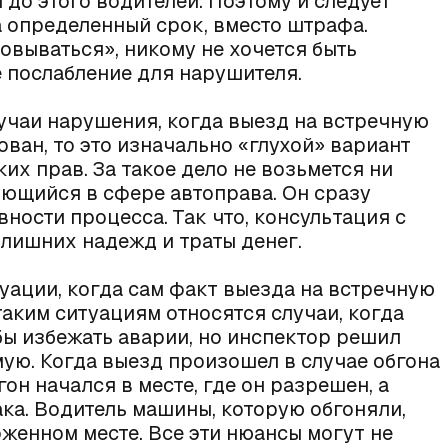
 до этого водителей. Поэтому и следует
 определенный срок, вместо штрафа.
овываться», никому не хочется быть
е послабление для нарушителя.
учаи нарушения, когда выезд на встречную
ван, то это изначально «глухой» вариант
х прав. За такое дело не возьмется ни
ющийся в сфере автоправа. Он сразу
ности процесса. Так что,
консультация с
лишних надежд и траты денег.
уации, когда сам факт выезда на встречную
аким ситуациям относятся случаи, когда
бы избежать аварии, но инспектор решил
ю. Когда выезд произошел в случае обгона
он начался в месте, где он разрешен, а
а. Водитель машины, которую обгоняли,
оженном месте. Все эти нюансы могут не