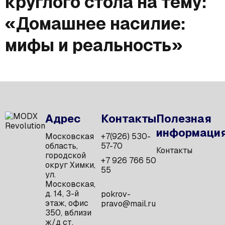
круглого стола на тему:
«Домашнее насилие:
мифы и реальность»
Адрес
Контакты
Полезная
информаци
Московская
+7(926) 530-
область,
57-70
Контакты
городской
+7 926 766 50
округ Химки,
55
ул.
Московская,
д. 14, 3-й
pokrov-
этаж, офис
pravo@mail.ru
350, вблизи
ж/д ст.